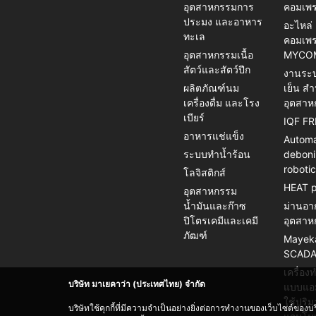
อุตสาหกรรมการ
คอมเพร
ประมง และอาหาร
อะไหล่
ทะเล
คอมเพร
อุตสาหกรรมเนื้อ
MYCO
สัตว์และสัตว์ปีก
งานระ
ผลิตภัณฑ์นม
เย็น สำ
เครื่องดื่ม และโรง
อุตสาห
เบียร์
IQF F
อาหารแช่แข็ง
Automa
ระบบทำน้ำร้อน
debon
roboti
โลจิสติกส์
HEAT 
อุตสาหกรรม
น้ำมันและก๊าซ
ม่านอา
ปิโตรเคมีและเคมี
อุตสาห
ภัฒฑ์
Mayek
SCADA
เครื่อง
บริษัท มาเยคาว่า (ประเทศไทย) จำกัด
แบบแอม
ใช้ปริ
บริษัทใช้คุกกี้ที่มีความจำเป็นอย่างยิ่งต่อการทำงานของเว็บไซต์ของบ